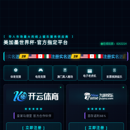
400-880-1456
EN